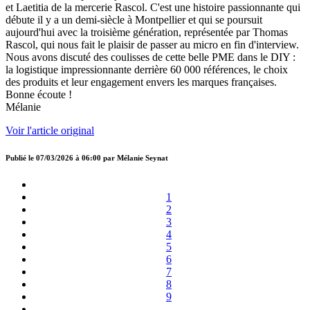
et Laetitia de la mercerie Rascol. C'est une histoire passionnante qui
débute il y a un demi-siècle à Montpellier et qui se poursuit
aujourd'hui avec la troisième génération, représentée par Thomas
Rascol, qui nous fait le plaisir de passer au micro en fin d'interview.
Nous avons discuté des coulisses de cette belle PME dans le DIY :
la logistique impressionnante derrière 60 000 références, le choix
des produits et leur engagement envers les marques françaises.
Bonne écoute !
Mélanie
Voir l'article original
Publié le
07/03/2026 à 06:00
par
Mélanie Seynat
1
2
3
4
5
6
7
8
9
…