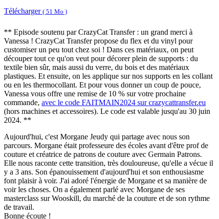
Télécharger
( 51 Mo )
** Episode soutenu par CrazyCat Transfer : un grand merci à
Vanessa ! CrazyCat Transfer propose du flex et du vinyl pour
customiser un peu tout chez soi ! Dans ces matériaux, on peut
découper tout ce qu'on veut pour décorer plein de supports : du
textile bien sûr, mais aussi du verre, du bois et des matériaux
plastiques. Et ensuite, on les applique sur nos supports en les collant
ou en les thermocollant. Et pour vous donner un coup de pouce,
Vanessa vous offre une remise de 10 % sur votre prochaine
commande,
avec le code FAITMAIN2024 sur crazycattransfer.eu
(hors machines et accessoires). Le code est valable jusqu'au 30 juin
2024. **
Aujourd'hui, c'est Morgane Jeudy qui partage avec nous son
parcours. Morgane était professeure des écoles avant d'être prof de
couture et créatrice de patrons de couture avec Germain Patrons.
Elle nous raconte cette transition, très douloureuse, qu'elle a vécue il
y a 3 ans. Son épanouissement d'aujourd'hui et son enthousiasme
font plaisir à voir. J'ai adoré l'énergie de Morgane et sa manière de
voir les choses. On a également parlé avec Morgane de ses
masterclass sur Wooskill, du marché de la couture et de son rythme
de travail.
Bonne écoute !