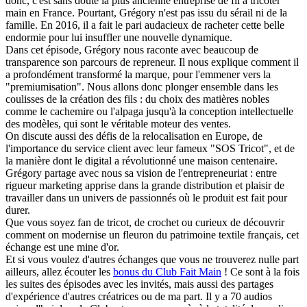
donc, c'est sans doute la plus ancienne entreprise de fil à tricoter
main en France. Pourtant, Grégory n'est pas issu du sérail ni de la
famille. En 2016, il a fait le pari audacieux de racheter cette belle
endormie pour lui insuffler une nouvelle dynamique.
Dans cet épisode, Grégory nous raconte avec beaucoup de
transparence son parcours de repreneur. Il nous explique comment il
a profondément transformé la marque, pour l'emmener vers la
"premiumisation". Nous allons donc plonger ensemble dans les
coulisses de la création des fils : du choix des matières nobles
comme le cachemire ou l'alpaga jusqu'à la conception intellectuelle
des modèles, qui sont le véritable moteur des ventes.
On discute aussi des défis de la relocalisation en Europe, de
l'importance du service client avec leur fameux "SOS Tricot", et de
la manière dont le digital a révolutionné une maison centenaire.
Grégory partage avec nous sa vision de l'entrepreneuriat : entre
rigueur marketing apprise dans la grande distribution et plaisir de
travailler dans un univers de passionnés où le produit est fait pour
durer.
Que vous soyez fan de tricot, de crochet ou curieux de découvrir
comment on modernise un fleuron du patrimoine textile français, cet
échange est une mine d'or.
Et si vous voulez d'autres échanges que vous ne trouverez nulle part
ailleurs, allez écouter les
bonus du Club Fait Main
! Ce sont à la fois
les suites des épisodes avec les invités, mais aussi des partages
d'expérience d'autres créatrices ou de ma part. Il y a 70 audios