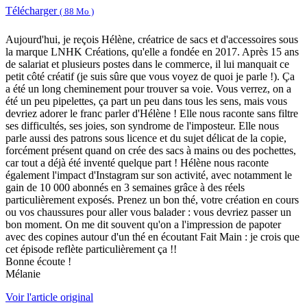
Télécharger
( 88 Mo )
Aujourd'hui, je reçois Hélène, créatrice de sacs et d'accessoires sous
la marque LNHK Créations, qu'elle a fondée en 2017. Après 15 ans
de salariat et plusieurs postes dans le commerce, il lui manquait ce
petit côté créatif (je suis sûre que vous voyez de quoi je parle !). Ça
a été un long cheminement pour trouver sa voie. Vous verrez, on a
été un peu pipelettes, ça part un peu dans tous les sens, mais vous
devriez adorer le franc parler d'Hélène ! Elle nous raconte sans filtre
ses difficultés, ses joies, son syndrome de l'imposteur. Elle nous
parle aussi des patrons sous licence et du sujet délicat de la copie,
forcément présent quand on crée des sacs à mains ou des pochettes,
car tout a déjà été inventé quelque part ! Hélène nous raconte
également l'impact d'Instagram sur son activité, avec notamment le
gain de 10 000 abonnés en 3 semaines grâce à des réels
particulièrement exposés. Prenez un bon thé, votre création en cours
ou vos chaussures pour aller vous balader : vous devriez passer un
bon moment. On me dit souvent qu'on a l'impression de papoter
avec des copines autour d'un thé en écoutant Fait Main : je crois que
cet épisode reflète particulièrement ça !!
Bonne écoute !
Mélanie
Voir l'article original