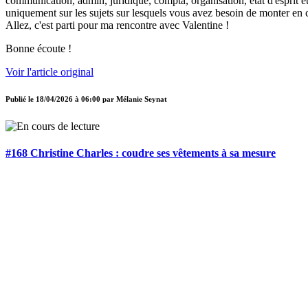
communication, admin, juridique, compta, organisation, état d'esprit et
uniquement sur les sujets sur lesquels vous avez besoin de monter en 
Allez, c'est parti pour ma rencontre avec Valentine !
Bonne écoute !
Voir l'article original
Publié le
18/04/2026 à 06:00
par
Mélanie Seynat
#168 Christine Charles : coudre ses vêtements à sa mesure