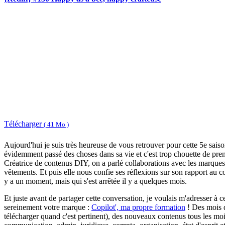
Télécharger
( 41 Mo )
Aujourd'hui je suis très heureuse de vous retrouver pour cette 5e saison
évidemment passé des choses dans sa vie et c'est trop chouette de prend
Créatrice de contenus DIY, on a parlé collaborations avec les marques,
vêtements. Et puis elle nous confie ses réflexions sur son rapport au c
y a un moment, mais qui s'est arrêtée il y a quelques mois.
Et juste avant de partager cette conversation, je voulais m'adresser à ce
sereinement votre marque :
Copilot', ma propre formation
! Des mois q
télécharger quand c'est pertinent), des nouveaux contenus tous les mo