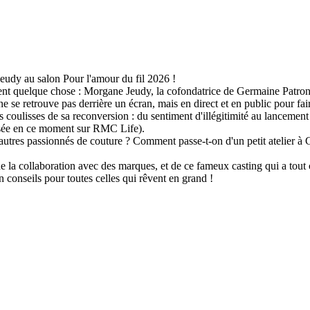
eudy au salon Pour l'amour du fil 2026 !
t quelque chose : Morgane Jeudy, la cofondatrice de Germaine Patrons, é
 se retrouve pas derrière un écran, mais en direct et en public pour fai
coulisses de sa reconversion : du sentiment d'illégitimité au lancement
usée en ce moment sur RMC Life).
tres passionnés de couture ? Comment passe-t-on d'un petit atelier à Ch
de la collaboration avec des marques, et de ce fameux casting qui a tou
n conseils pour toutes celles qui rêvent en grand !