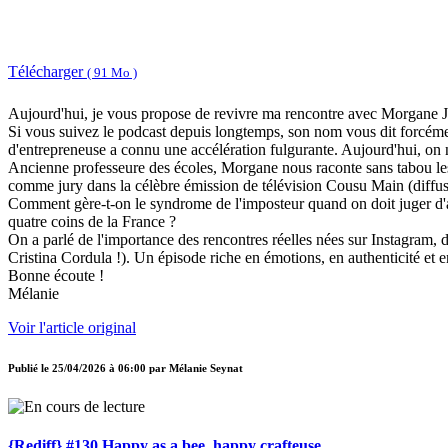
Télécharger
( 91 Mo )
Aujourd'hui, je vous propose de revivre ma rencontre avec Morgane J
Si vous suivez le podcast depuis longtemps, son nom vous dit forcémen
d'entrepreneuse a connu une accélération fulgurante. Aujourd'hui, on ne
Ancienne professeure des écoles, Morgane nous raconte sans tabou les 
comme jury dans la célèbre émission de télévision Cousu Main (diff
Comment gère-t-on le syndrome de l'imposteur quand on doit juger d'au
quatre coins de la France ?
On a parlé de l'importance des rencontres réelles nées sur Instagram, 
Cristina Cordula !). Un épisode riche en émotions, en authenticité et e
Bonne écoute !
Mélanie
Voir l'article original
Publié le
25/04/2026 à 06:00
par
Mélanie Seynat
{Rediff} #130 Happy as a bee, happy crafteuse