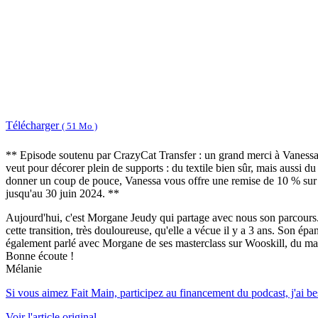
Télécharger
( 51 Mo )
** Episode soutenu par CrazyCat Transfer : un grand merci à Vanessa 
veut pour décorer plein de supports : du textile bien sûr, mais aussi du
donner un coup de pouce, Vanessa vous offre une remise de 10 % su
jusqu'au 30 juin 2024. **
Aujourd'hui, c'est Morgane Jeudy qui partage avec nous son parcours. 
cette transition, très douloureuse, qu'elle a vécue il y a 3 ans. Son ép
également parlé avec Morgane de ses masterclass sur Wooskill, du marc
Bonne écoute !
Mélanie
Si vous aimez Fait Main, participez au financement du podcast, j'ai 
Voir l'article original