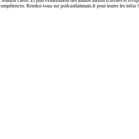
 relation client. Et puis évidemment des audios inédits d'invités et d'ex
compétences. Rendez-vous sur podcastfaitmain.fr pour toutes les infos !