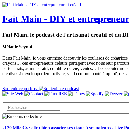
Fait Main - DIY et entrepreneuri
Fait Main, le podcast de l'artisanat créatif et du D
Mélanie Seynat
Dans Fait Main, je vous emmène découvrir les coulisses de créatrices et d
crayons… ces entrepreneurs créatifs partagent avec nous leur parcours, leu
partenariats, administratif, équilibre de vie, ventes… Les écouter nous 
créatives à développer leur activité, via la communauté Copilot', des at
Soutenir ce podcast
#170 Mlle Cyrielle : bien associer ses tissus à ses patrons - Live P